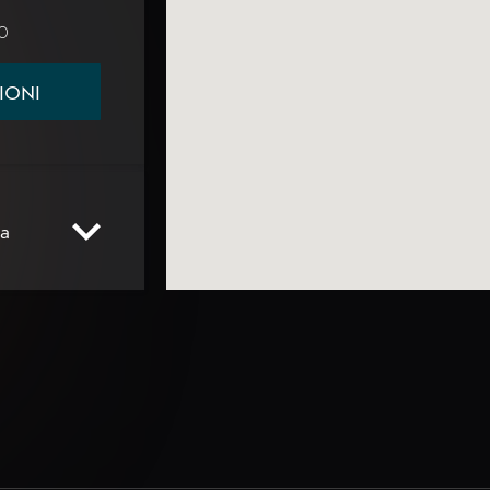
30
IONI
la