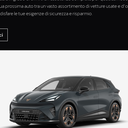
 tua prossima auto tra un vasto assortimento di vetture usate e d’
disfare le tue esigenze di sicurezza e risparmio.
ci