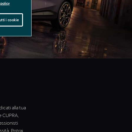
policy
tti i cookie
cati alla tua
ure CUPRA,
ssionisti
sità. Potrai