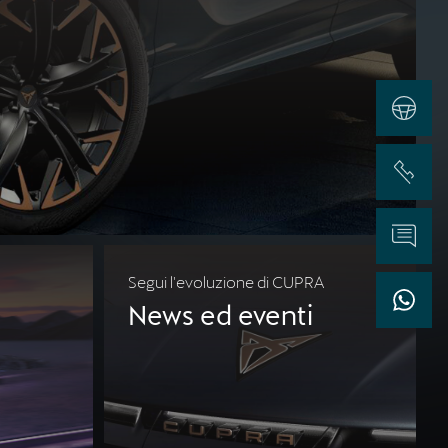
Test Drive
Chiama
Informazioni
Segui l'evoluzione di CUPRA
WhatsApp
News ed eventi