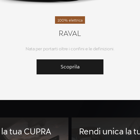
100% elettrica
RAVAL
Nata per portarti oltre i confini e le definizioni.
Scoprila
 la tua CUPRA
Rendi unica la 