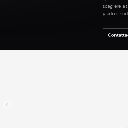
scegliere la
grado di sod
Contatta