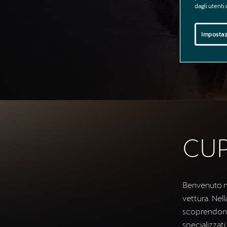
dagli utenti
Impostaz
CUP
Benvenuto ne
vettura. Nel
scoprendone 
specializzati