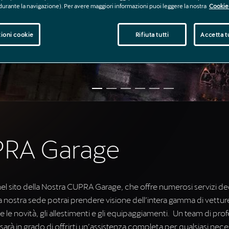
 durante la navigazione). Per avere maggiori informazioni puoi leggere la nostra
Cookie 
ioni cookie
Rifiuta tutti
Accetta tu
RA Garage
l sito della Nostra CUPRA Garage, che offre numerosi servizi dedi
la nostra sede potrai prendere visione dell’intera gamma di vett
le novità, gli allestimenti e gli equipaggiamenti. Un team di profe
 sarà in grado di offrirti un’assistenza completa per qualsiasi neces