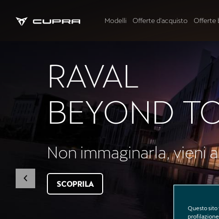
Modelli
Offerte d'acquisto
Offerte 
CUPRA RAV
Vivi la potenza ribelle d
SCOPRILA
Questo sito 
profilazione 