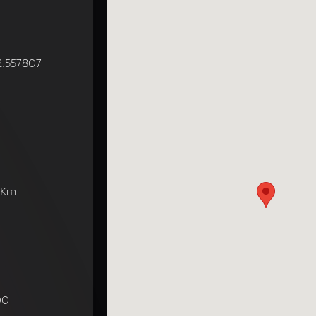
62.557807
5 Km
00