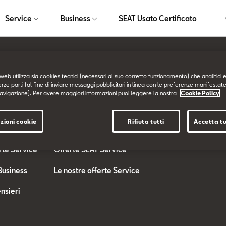
Service
Business
SEAT Usato Certificato
web utilizza sia cookies tecnici (necessari al suo corretto funzionamento) che analitici e
Service
Business
erze parti (al fine di inviare messaggi pubblicitari in linea con le preferenze manifestate
avigazione). Per avere maggiori informazioni puoi leggere la nostra
Cookie Policy
SEAT Service
SEAT for BUSINESS
zioni cookie
Rifiuta tutti
Accetta tu
Service
I nostri Servizi
Offerte SEAT Busine
rte Service
Offerte SEAT Service
Business
Le nostre offerte Service
nsieri