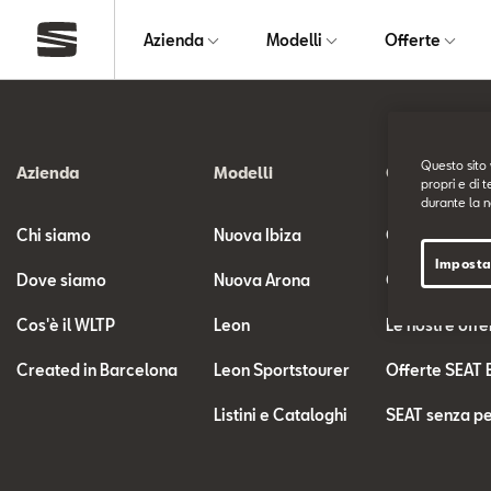
Azienda
Modelli
Offerte
Questo sito 
Azienda
Modelli
Offerte
propri e di t
durante la n
Chi siamo
Nuova Ibiza
Offerte SEAT
Imposta
Dove siamo
Nuova Arona
Offerte SEAT 
Cos'è il WLTP
Leon
Le nostre offe
Created in Barcelona
Leon Sportstourer
Offerte SEAT 
Listini e Cataloghi
SEAT senza pe