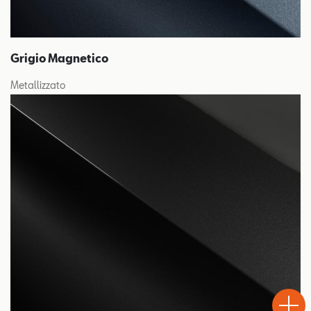
Grigio Magnetico
Metallizzato
Test
Chiama
Informaz
WhatsA
Drive