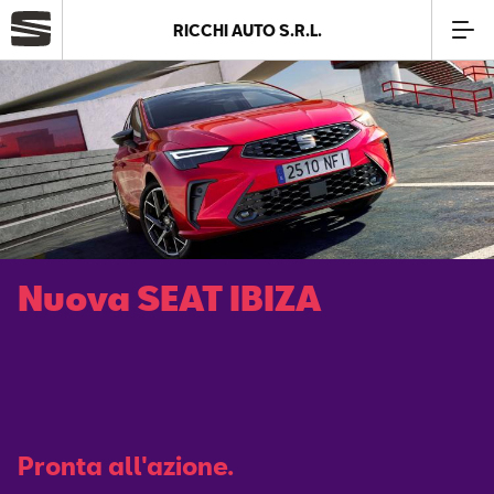
RICCHI AUTO S.R.L.
Azienda
Modelli
Offerte
Nuova SEAT IBIZA
Service
Business
SEAT Usato Certificato
Pronta all'azione.