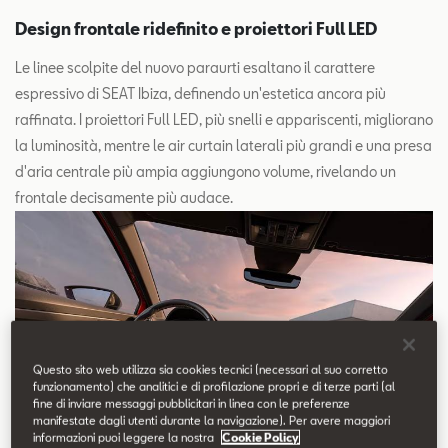
Design frontale ridefinito e proiettori Full LED
Le linee scolpite del nuovo paraurti esaltano il carattere
espressivo di SEAT Ibiza, definendo un'estetica ancora più
raffinata. I proiettori Full LED, più snelli e appariscenti, migliorano
la luminosità, mentre le air curtain laterali più grandi e una presa
d'aria centrale più ampia aggiungono volume, rivelando un
frontale decisamente più audace.
Questo sito web utilizza sia cookies tecnici (necessari al suo corretto
funzionamento) che analitici e di profilazione propri e di terze parti (al
fine di inviare messaggi pubblicitari in linea con le preferenze
manifestate dagli utenti durante la navigazione). Per avere maggiori
informazioni puoi leggere la nostra
Cookie Policy